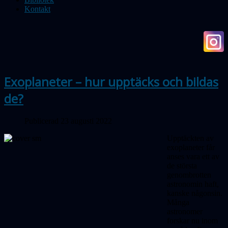
Kontakt
Exoplaneter – hur upptäcks och bildas
de?
Publicerad 23 augusti 2022
Upptäckten av
exoplaneter får
anses vara ett av
de största
genombrotten
astronomin haft,
kanske någonsin.
Många
astronomer
forskar nu inom