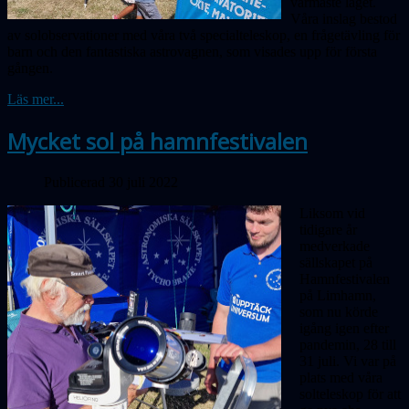
varmaste laget.
Våra inslag bestod
av solobservationer med våra två specialteleskop, en frågetävling för
barn och den fantastiska astrovagnen, som visades upp för första
gången.
Läs mer...
Mycket sol på hamnfestivalen
Publicerad 30 juli 2022
Liksom vid
tidigare år
medverkade
sällskapet på
Hamnfestivalen
på Limhamn,
som nu körde
igång igen efter
pandemin, 28 till
31 juli. Vi var på
plats med våra
solteleskop för att