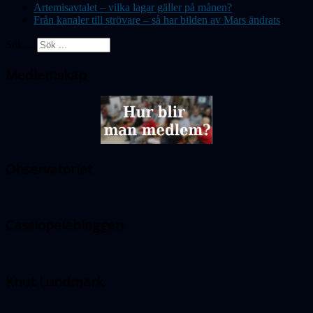
Artemisavtalet – vilka lagar gäller på månen?
Från kanaler till strövare – så har bilden av Mars ändrats
Sök ...
Medlemskap
Observatoriet
Cassiopeiabloggen
Knut Lundmark