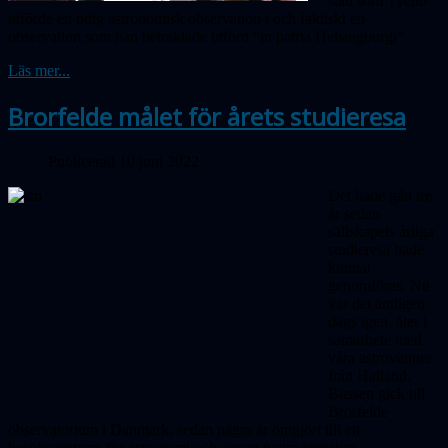
stad som Tycho
utförde en tidig astronomisk observation i och faktiskt en
observation som han betraktade utförd ”in patria Helsingburgi”
Läs mer...
Brorfelde målet för årets studieresa
Publicerad 10 juni 2022
Det hade gått tre
år sedan
sällskapets årliga
studieresa hade
kunnat
genomföras. Nu
var det äntligen
dags igen, åter i
samarbete med
våra astrovänner
från Halland.
Bussen gick till
Brorfelde
observatorium i Danmark, sedan några år omgjort till ett
besökscentrum för astronomi och annan naturvetenskap.