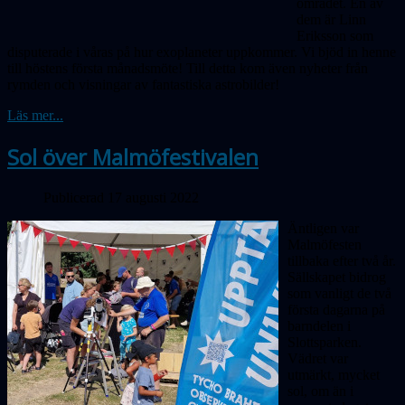
området. En av
dem är Linn
Eriksson som
disputerade i våras på hur exoplaneter uppkommer. Vi bjöd in henne
till höstens första månadsmöte! Till detta kom även nyheter från
rymden och visningar av fantastiska astrobilder!
Läs mer...
Sol över Malmöfestivalen
Publicerad 17 augusti 2022
Äntligen var
Malmöfesten
tillbaka efter två år.
Sällskapet bidrog
som vanligt de två
första dagarna på
barndelen i
Slottsparken.
Vädret var
utmärkt, mycket
sol, om än i