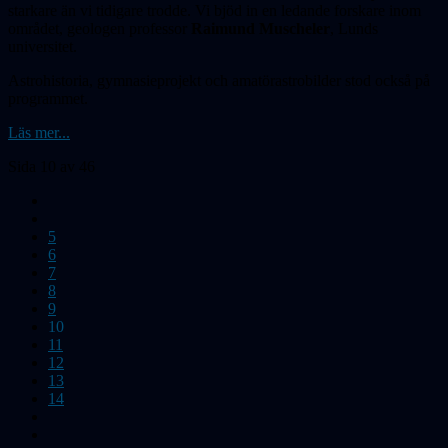
starkare än vi tidigare trodde. Vi bjöd in en ledande forskare inom
området, geologen professor
Raimund Muscheler
, Lunds
universitet.
Astrohistoria, gymnasieprojekt och amatör­astrobilder stod också på
programmet.
Läs mer...
Sida 10 av 46
5
6
7
8
9
10
11
12
13
14