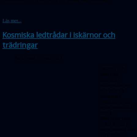
Läs mer...
Kosmiska ledtrådar i iskärnor och
trädringar
Publicerad 19 april 2022
Iskärnor och
trädringar
innehåller
information om
den kosmiska
strålningen
omkring jorden
sedan tusentals år
tillbaka.
Mätningar visar
också tecken på
att solstormar kan
vara mycket