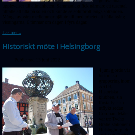
ge nya aha-
upplevelser till allmänheten. Sammanlagt fick närmare ett tusental
tillfälle att titta på solen och kunde se solutbrott längs solranden.
Många av våra medlemmar hjälpte till med arbetet att hålla igång
visningarna, 6 timmar om dagen i fyra dagar.
Läs mer...
Historiskt möte i Helsingborg
Publicerad 13 juni 2022
4 juni gjorde vår
historiska
gruppering inom
ASTB,
Historiska
klubben, sin
första fysiska
utflykt sedan
Coronan: Målet
var tre Tycho
Brahe-stationer i
Helsingborg, den