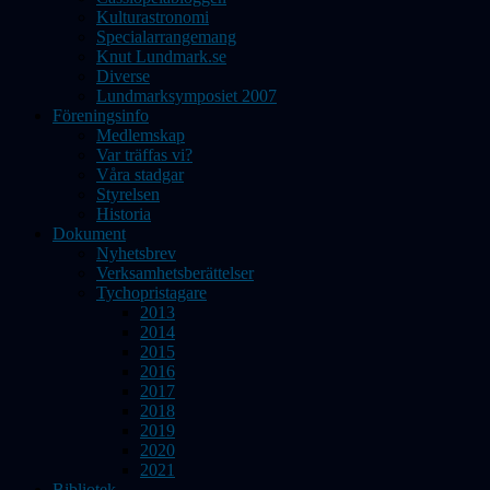
Kulturastronomi
Specialarrangemang
Knut Lundmark.se
Diverse
Lundmarksymposiet 2007
Föreningsinfo
Medlemskap
Var träffas vi?
Våra stadgar
Styrelsen
Historia
Dokument
Nyhetsbrev
Verksamhetsberättelser
Tychopristagare
2013
2014
2015
2016
2017
2018
2019
2020
2021
Bibliotek