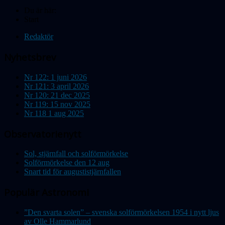
Du är här:
Start
Redaktör
Nyhetsbrev
Nr 122: 1 juni 2026
Nr 121: 3 april 2026
Nr 120: 21 dec 2025
Nr 119: 15 nov 2025
Nr 118 1 aug 2025
Observatorienytt
Sol, stjärnfall och solförmörkelse
Solförmörkelse den 12 aug
Snart tid för augustistjärnfallen
Populär Astronomi
”Den svarta solen” – svenska solförmörkelsen 1954 i nytt ljus
av Olle Hammarlund