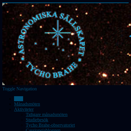
Toggle Navigation
Hem
Månadsmöten
Aktiviteter
Tidigare månadsmöten
Studiebesök
Tycho Brahe-observatoriet
Cassiopeiabloggen