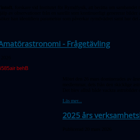
intoft
, forskare vid Institutet för Rymdfysik, att berätta om samband
älp av observationer från en satellit som kontinuerligt genererar bilde
söker han identifiera parametrar som påverkar rymdvädret samt hur det 
Amatörastronomi - Frågetävling
l 2026
Mötet den 26 mars dominerades av årsm
medlemmar, dels från den skicklige ast
Det blev alltså både vackra astrobilder 
Läs mer...
2025 års verksamhets
Publicerad 20 mars 2026