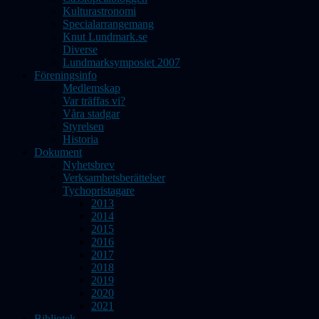
Kulturastronomi
Specialarrangemang
Knut Lundmark.se
Diverse
Lundmarksymposiet 2007
Föreningsinfo
Medlemskap
Var träffas vi?
Våra stadgar
Styrelsen
Historia
Dokument
Nyhetsbrev
Verksamhetsberättelser
Tychopristagare
2013
2014
2015
2016
2017
2018
2019
2020
2021
Bibliotek