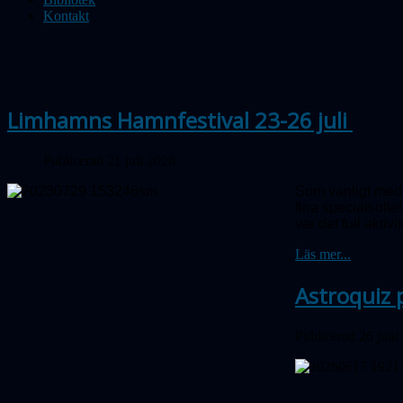
Kontakt
Limhamns Hamnfestival 23-26 juli
Publicerad 21 juli 2026
Som vanligt medv
fina special­sol
var det full aktivit
Läs mer...
Astroquiz 
Publicerad 26 juni