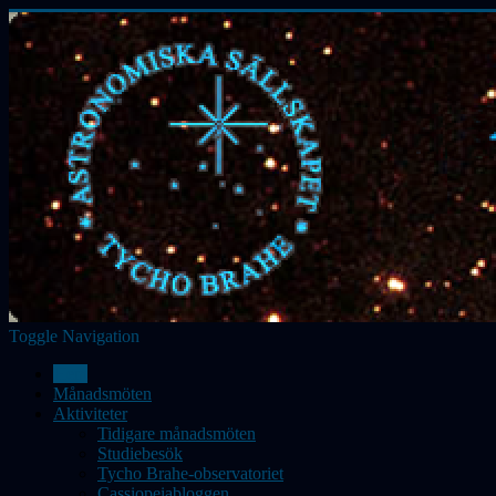
Toggle Navigation
Hem
Månadsmöten
Aktiviteter
Tidigare månadsmöten
Studiebesök
Tycho Brahe-observatoriet
Cassiopeiabloggen