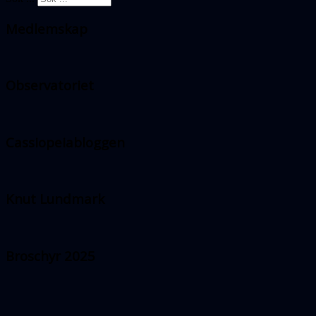
Medlemskap
Observatoriet
Cassiopeiabloggen
Knut Lundmark
Broschyr 2025