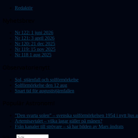
Redaktör
Nyhetsbrev
Nr 122: 1 juni 2026
Nr 121: 3 april 2026
Nr 120: 21 dec 2025
Nr 119: 15 nov 2025
Nr 118 1 aug 2025
Observatorienytt
Sol, stjärnfall och solförmörkelse
Solförmörkelse den 12 aug
Snart tid för augustistjärnfallen
Populär Astronomi
”Den svarta solen” – svenska solförmörkelsen 1954 i nytt lju
Artemisavtalet – vilka lagar gäller på månen?
Från kanaler till strövare – så har bilden av Mars ändrats
Sök ...