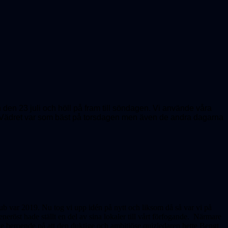
en 23 juli och höll på fram till söndagen. Vi använde våra
er. Vädret var som bäst på torsdagen men även de andra dagarna
ub var 2019. Nu tog vi upp idén på nytt och liksom då så var vi på
eröst hade ställt en del av sina lokaler till vårt förfogande. Närmare
 beroende på att den duktige och ambitiöse quizledaren hette Bengt