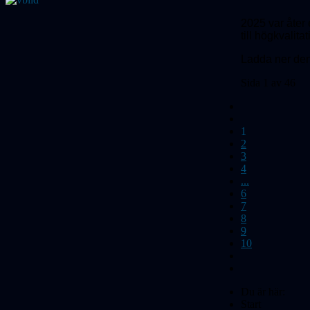
2025 var åter e
till högkvalita
Ladda ner de
Sida 1 av 46
1
2
3
4
...
6
7
8
9
10
Du är här:
Start