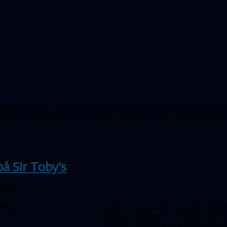
erkade vi i Limhamns trevliga hamnfest som började torsdagen d
teleskop som alltid genererar stort intresse och ibland långa kö
et.
på Sir Toby's
 2026
Senast vi arrangerade en astroquiz på p
Malmös centrala pub Sir Toby's, som gen
20 medlemmar hade lockats dit – kanske