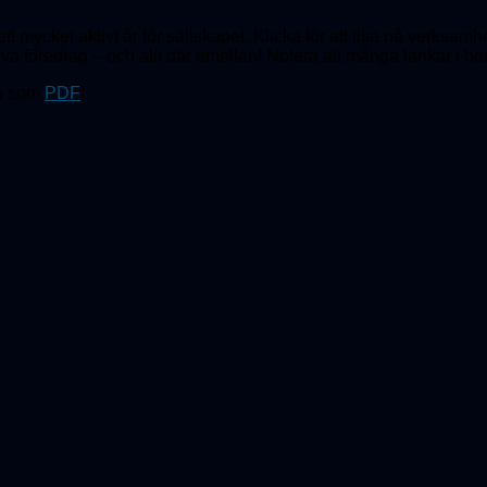
tt mycket aktivt år för sällskapet. Klicka för att titta på verksam
tiva föredrag – och allt där emellan! Notera att många länkar i berä
n som
PDF
!