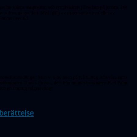
et mellan solens magnetism och rymdvädrets påverkan på jorden. Det
r av solens magnetfält. Med hjälp av matematiska modeller av
ändras över tid.
ötesförhandlingar. Men vi bjöd även på två bidrag från våra egna
rofotografen Tomas Jürisoo, dels från minneskonstnären Karl Palm.
och en finurlig frågetävling!
berättelse