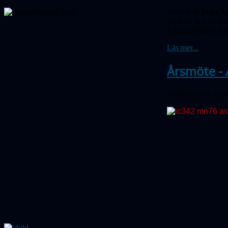
Vi bjöd in
Peter W
studerar han med hj
solmagnetfältet för
Läs mer...
Årsmöte - 
Publicerad 02 apri