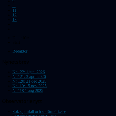
9
...
11
12
13
Du är här:
Start
Redaktör
Nyhetsbrev
Nr 122: 1 juni 2026
Nr 121: 3 april 2026
Nr 120: 21 dec 2025
Nr 119: 15 nov 2025
Nr 118 1 aug 2025
Observatorienytt
Sol, stjärnfall och solförmörkelse