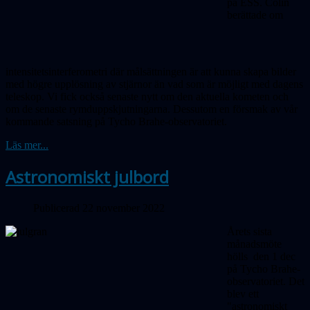
på ESS. Colin
berättade om
intensitetsinterferometri där målsättningen är att kunna skapa bilder
med högre upplösning av stjärnor än vad som är möjligt med dagens
teleskop. Vi fick också senaste nytt om den aktuella kometen och
om de senaste rymdupp­skjutningarna. Dessutom en försmak av vår
kommande satsning på Tycho Brahe-observatoriet.
Läs mer...
Astronomiskt julbord
Publicerad 22 november 2022
Årets sista
månadsmöte
hölls den 1 dec
på Tycho Brahe-
observatoriet. Det
blev ett
"astronomiskt