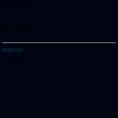
Knut Lundmark
Broschyr 2025
Back to Top
© 2026 astb.se