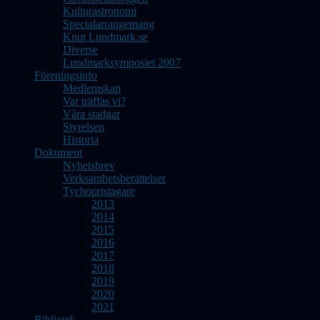
Kulturastronomi
Specialarrangemang
Knut Lundmark.se
Diverse
Lundmarksymposiet 2007
Föreningsinfo
Medlemskap
Var träffas vi?
Våra stadgar
Styrelsen
Historia
Dokument
Nyhetsbrev
Verksamhetsberättelser
Tychopristagare
2013
2014
2015
2016
2017
2018
2019
2020
2021
Bibliotek