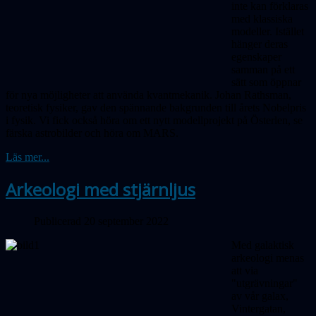
inte kan förklaras
med klassiska
mo­deller. Istället
hänger deras
egenskaper
samman på ett
sätt som öppnar
för nya möjligheter att använda kvantmekanik. Johan Rathsman,
teoretisk fysiker, gav den spän­nande bakgrunden till årets Nobelpris
i fysik.
Vi fick också höra om ett nytt modellprojekt på Österlen, se
färska astrobilder och höra om MARS.
Läs mer...
Arkeologi med stjärnljus
Publicerad 20 september 2022
Med galaktisk
arkeologi menas
att via
"utgrävningar"
av vår galax,
Vinter­gatan,