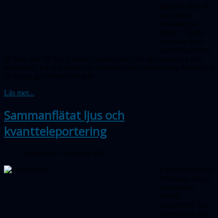
julbord" med ett
antal goda
smårätter på
menyn. Tycho
och hans nova
uppmärksammas
på flera sätt. Vi fick rykande rymdnyheter och dessutom nya fina
astrobilder. Ett nytt inslag var en finurlig liten astrotävling baserad på
att känna igen himmelsobjekt.
Läs mer...
Sammanflätat ljus och
kvantteleportering
Publicerad 18 oktober 2022
Kvantmekaniken
förutsäger att par
av samman­
flätade
ljuspartiklar har
egenskaper som