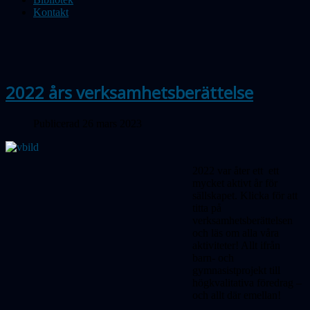
Kontakt
2022 års verksamhetsberättelse
Publicerad 26 mars 2023
2022 var åter ett ett
mycket aktivt år för
sällskapet. Klicka för att
titta på
verksamhetsberättelsen
och läs om alla våra
aktiviteter! Allt ifrån
barn- och
gymnasistprojekt till
högkvalitativa föredrag –
och allt där emellan!