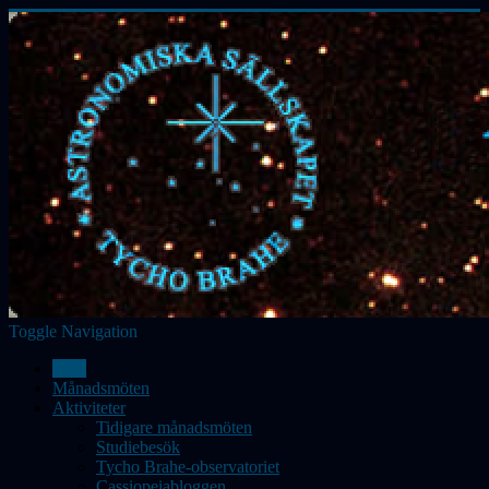
Toggle Navigation
Hem
Månadsmöten
Aktiviteter
Tidigare månadsmöten
Studiebesök
Tycho Brahe-observatoriet
Cassiopeiabloggen