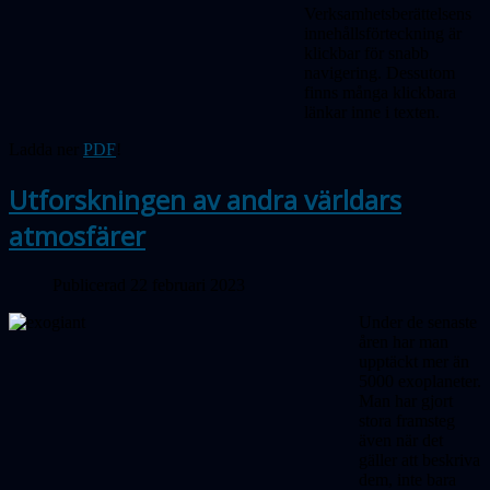
Verksamhetsberättelsens
innehållsförteckning är
klickbar för snabb
navigering. Dessutom
finns många klickbara
länkar inne i texten.
Ladda ner
PDF
!
Utforskningen av andra världars
atmosfärer
Publicerad 22 februari 2023
Under de senaste
åren har man
upptäckt mer än
5000 exoplaneter.
Man har gjort
stora framsteg
även när det
gäller att beskriva
dem, inte bara