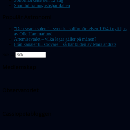
Solförmörkelse den 12 aug
Snart tid för augustistjärnfallen
Populär Astronomi
”Den svarta solen” – svenska solförmörkelsen 1954 i nytt ljus
av Olle Hammarlund
Artemisavtalet – vilka lagar gäller på månen?
Från kanaler till strövare – så har bilden av Mars ändrats
Sök ...
Medlemskap
Observatoriet
Cassiopeiabloggen