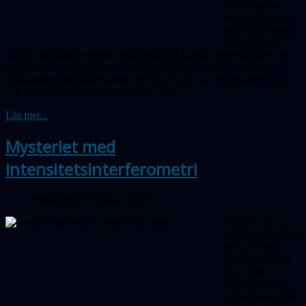
när det gäller
massa eller radie,
utan också deras
atmosfärer. Vi
bjöd in
Bibiana Prinoth
, doktorand vid Lunds observatorium, att
berätta om de senaste upptäckterna. Det blev också en spännande
gymnasieprojekt­presentation och det senaste om Webb-teleskopet
och vår egen teleskopsatsning ute i Oxie
Läs mer...
Mysteriet med
intensitetsinterferometri
Publicerad 23 januari 2023
Till årets första
månadsmöte bjöd
vi in dr Colin
Carlile, forskare
vid Lunds
observa­torium
och tidigare chef