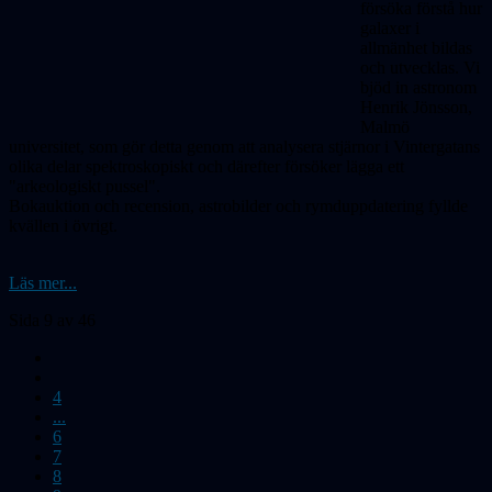
försöka förstå hur
galaxer i
allmänhet bildas
och utvecklas. Vi
bjöd in astronom
Henrik Jönsson,
Malmö
universitet, som gör detta genom att analysera stjärnor i Vinter­gatans
olika delar spektroskopiskt och därefter försöker lägga ett
"arkeologiskt pussel".
Bokauktion och recension, astrobilder och rymduppdatering fyllde
kvällen i övrigt.
Läs mer...
Sida 9 av 46
4
...
6
7
8